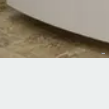
PARAFARMACIA
Il progetto
Parafarmacia Olistica Melograno
nasce
dalla convinzione che in un percorso di profondo