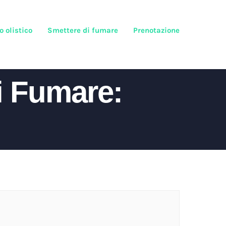
o olistico
Smettere di fumare
Prenotazione
i Fumare: