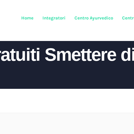
Home
Integratori
Centro Ayurvedico
Centr
tuiti Smettere d