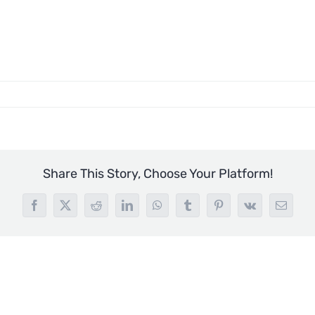
Share This Story, Choose Your Platform!
Facebook
X
Reddit
LinkedIn
WhatsApp
Tumblr
Pinterest
Vk
Email