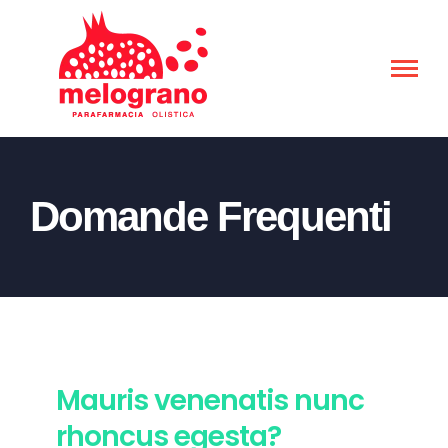
Salta
al
contenuto
Domande Frequenti
Mauris venenatis nunc
rhoncus egesta?